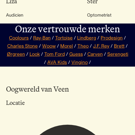
Liza
Ster
Audicien
Optometrist
Onze vertrouwde merken
Coolours
/
Ray-Ban
/
Tortoise
/
Lindberg
/
Prodesign
/
Charles Stone
/
Woow
/
Morel
/
Theo
/
J.F. Rey
/
Brett
/
Ørgreen
/
Look
/
Tom Ford
/
Guess
/
Carven
/
Serengeti
/
AVA Kids
/
Vingino
/
Oogwereld van Veen
Locatie