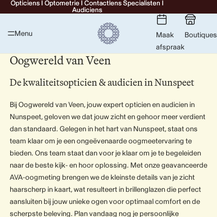
Opticiens I Optometrie I Contactlens Specialisten I
Opticiens I Optometrie I Contactlens Specialisten I
Audiciens
Audiciens
Menu
Maak
Boutiques
afspraak
Oogwereld van Veen
De kwaliteitsopticien & audicien in Nunspeet
Bij Oogwereld van Veen, jouw expert opticien en audicien in
Nunspeet, geloven we dat jouw zicht en gehoor meer verdient
dan standaard. Gelegen in het hart van Nunspeet, staat ons
team klaar om je een ongeëvenaarde oogmeetervaring te
bieden. Ons team staat dan voor je klaar om je te begeleiden
naar de beste kijk- en hoor oplossing. Met onze geavanceerde
AVA-oogmeting brengen we de kleinste details van je zicht
haarscherp in kaart, wat resulteert in brillenglazen die perfect
aansluiten bij jouw unieke ogen voor optimaal comfort en de
scherpste beleving. Plan vandaag nog je persoonlijke