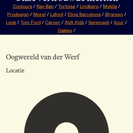
Coolours
/
Ray-Ban
/
Tortoise
/
Lindberg
/
Mykita
/
Prodesign
/
Morel
/
Lafont
/
Etnia Barcelona
/
Ørgreen
/
Look
/
Tom Ford
/
Carven
/
AVA Kids
/
Serengeti
/
Azur
/
Oakley
/
Oogwereld van der Werf
Locatie