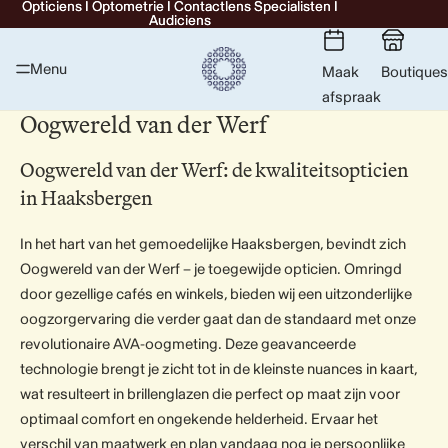
Opticiens I Optometrie I Contactlens Specialisten I
Opticiens I Optometrie I Contactlens Specialisten I
Audiciens
Audiciens
Menu
Maak
Boutiques
afspraak
Oogwereld van der Werf
Oogwereld van der Werf: de kwaliteitsopticien
in Haaksbergen
In het hart van het gemoedelijke Haaksbergen, bevindt zich
Oogwereld van der Werf – je toegewijde opticien. Omringd
door gezellige cafés en winkels, bieden wij een uitzonderlijke
oogzorgervaring die verder gaat dan de standaard met onze
revolutionaire AVA-oogmeting. Deze geavanceerde
technologie brengt je zicht tot in de kleinste nuances in kaart,
wat resulteert in brillenglazen die perfect op maat zijn voor
optimaal comfort en ongekende helderheid. Ervaar het
verschil van maatwerk en plan vandaag nog je persoonlijke