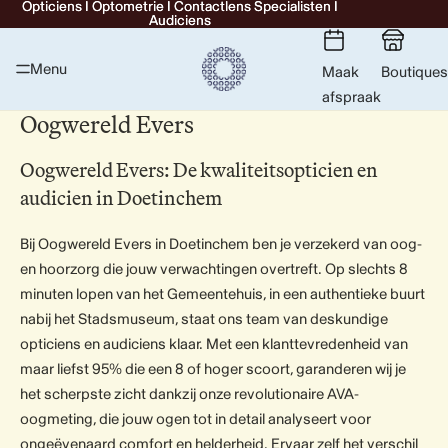
Opticiens I Optometrie I Contactlens Specialisten I
Opticiens I Optometrie I Contactlens Specialisten I
Audiciens
Audiciens
Menu
Maak
Boutiques
afspraak
Oogwereld Evers
Oogwereld Evers: De kwaliteitsopticien en
audicien in Doetinchem
Bij Oogwereld Evers in Doetinchem ben je verzekerd van oog-
en hoorzorg die jouw verwachtingen overtreft. Op slechts 8
minuten lopen van het Gemeentehuis, in een authentieke buurt
nabij het Stadsmuseum, staat ons team van deskundige
opticiens en audiciens klaar. Met een klanttevredenheid van
maar liefst 95% die een 8 of hoger scoort, garanderen wij je
het scherpste zicht dankzij onze revolutionaire AVA-
oogmeting, die jouw ogen tot in detail analyseert voor
ongeëvenaard comfort en helderheid. Ervaar zelf het verschil