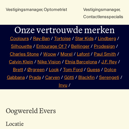
Vestigingsmanager, Optometrist
Vestigingsmanager,
Contactlensspecialist
Onze vertrouwde merken
Coolours
/
Ray-Ban
/
Tortoise
/
Star Kids
/
Lindberg
/
Silhouette
/
Entourage Of 7
/
Bellinger
/
Prodesign
/
Charles Stone
/
Woow
/
Morel
/
Lafont
/
Paul Smith
/
Calvin Klein
/
Nike Vision
/
Etnia Barcelona
/
J.F. Rey
/
Brett
/
Ørgreen
/
Look
/
Tom Ford
/
Guess
/
Dolce
Gabbana
/
Prada
/
Carven
/
Götti
/
Blackfin
/
Serengeti
/
Invu
/
Oogwereld Evers
Locatie