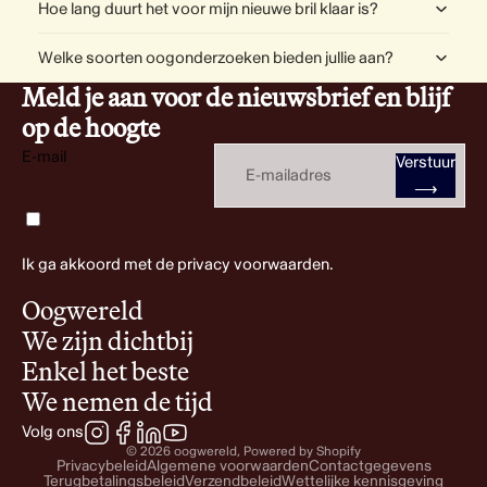
Hoe lang duurt het voor mijn nieuwe bril klaar is?
Welke soorten oogonderzoeken bieden jullie aan?
Meld je aan voor de nieuwsbrief en blijf
op de hoogte
E-mail
Verstuur
⟶
Ik ga akkoord met de privacy voorwaarden.
Oogwereld
We zijn dichtbij
Enkel het beste
We nemen de tijd
Volg ons
© 2026
oogwereld
, Powered by Shopify
Privacybeleid
Algemene voorwaarden
Contactgegevens
Terugbetalingsbeleid
Verzendbeleid
Wettelijke kennisgeving