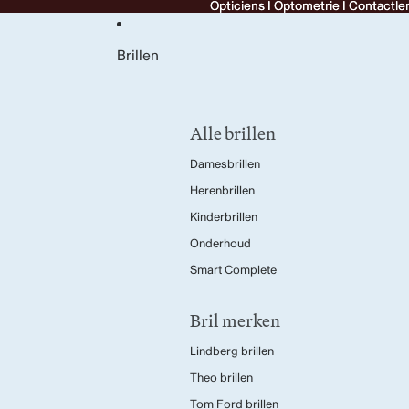
Opticiens I Optometrie I Contactle
Opticiens I Optometrie I Contactle
Brillen
Alle brillen
Damesbrillen
Herenbrillen
Kinderbrillen
Onderhoud
Smart Complete
Bril merken
Lindberg brillen
Theo brillen
Tom Ford brillen